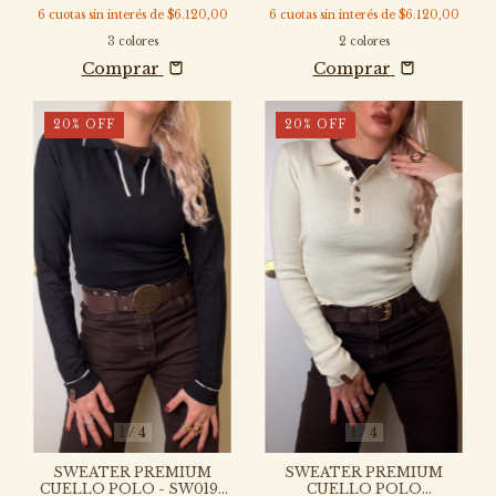
6
cuotas sin interés de
$6.120,00
6
cuotas sin interés de
$6.120,00
3 colores
2 colores
Comprar
Comprar
20
%
OFF
20
%
OFF
1
/
4
1
/
4
SWEATER PREMIUM
SWEATER PREMIUM
CUELLO POLO - SW019-
CUELLO POLO