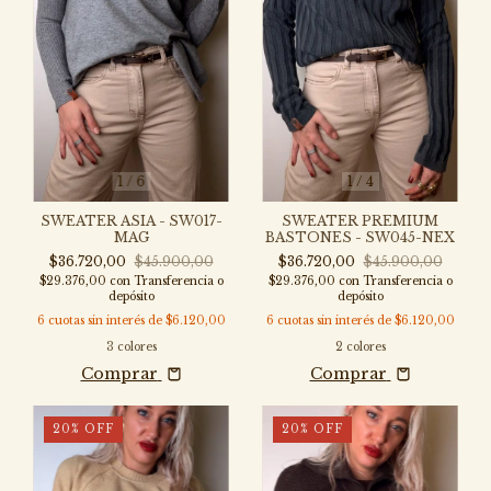
1
/
6
1
/
4
SWEATER ASIA - SW017-
SWEATER PREMIUM
MAG
BASTONES - SW045-NEX
$36.720,00
$45.900,00
$36.720,00
$45.900,00
$29.376,00
con
Transferencia o
$29.376,00
con
Transferencia o
depósito
depósito
6
cuotas sin interés de
$6.120,00
6
cuotas sin interés de
$6.120,00
3 colores
2 colores
Comprar
Comprar
20
%
OFF
20
%
OFF