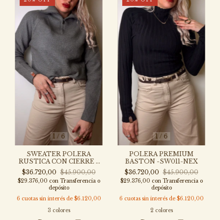
1
/
6
1
/
6
SWEATER POLERA
POLERA PREMIUM
RUSTICA CON CIERRE -
BASTON -SW011-NEX
SW071- NEX
$36.720,00
$45.900,00
$36.720,00
$45.900,00
$29.376,00
con
Transferencia o
$29.376,00
con
Transferencia o
depósito
depósito
6
cuotas sin interés de
$6.120,00
6
cuotas sin interés de
$6.120,00
3 colores
2 colores