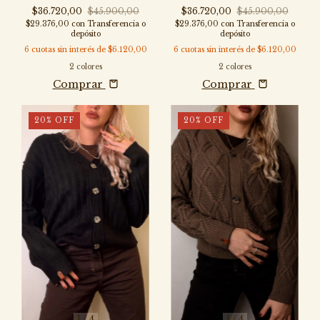
NEX
BOTONES - SW017-NEX
$36.720,00
$45.900,00
$36.720,00
$45.900,00
$29.376,00
con
Transferencia o
$29.376,00
con
Transferencia o
depósito
depósito
6
cuotas sin interés de
$6.120,00
6
cuotas sin interés de
$6.120,00
2 colores
2 colores
Comprar
Comprar
20
%
OFF
20
%
OFF
1
/
4
1
/
4