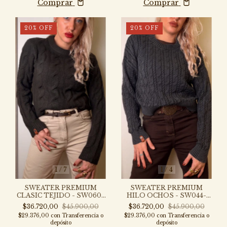
Comprar
Comprar
20
%
OFF
20
%
OFF
1
/
7
1
/
4
SWEATER PREMIUM
SWEATER PREMIUM
CLASIC TEJIDO - SW060-
HILO OCHOS - SW044-
NEX
NEX
$36.720,00
$45.900,00
$36.720,00
$45.900,00
$29.376,00
con
Transferencia o
$29.376,00
con
Transferencia o
depósito
depósito