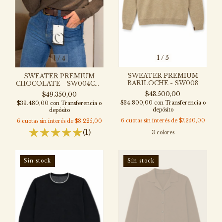
1
/
5
1
/
4
SWEATER PREMIUM
SWEATER PREMIUM
BARILOCHE - SW008
CHOCOLATE - SW004CH-
PRA
$43.500,00
$49.350,00
$34.800,00
con
Transferencia o
$39.480,00
con
Transferencia o
depósito
depósito
6
cuotas sin interés de
$7.250,00
6
cuotas sin interés de
$8.225,00
(1)
3 colores
Sin stock
Sin stock