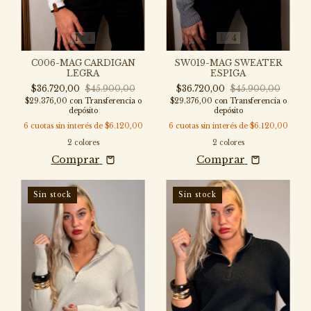
1
/
4
1
/
4
SW019-MAG SWEATER
C006-MAG CARDIGAN
ESPIGA
LEGRA
$36.720,00
$45.900,00
$36.720,00
$45.900,00
$29.376,00
con
Transferencia o
$29.376,00
con
Transferencia o
depósito
depósito
6
cuotas sin interés de
$6.120,00
6
cuotas sin interés de
$6.120,00
2 colores
2 colores
Comprar
Comprar
Sin stock
Sin stock