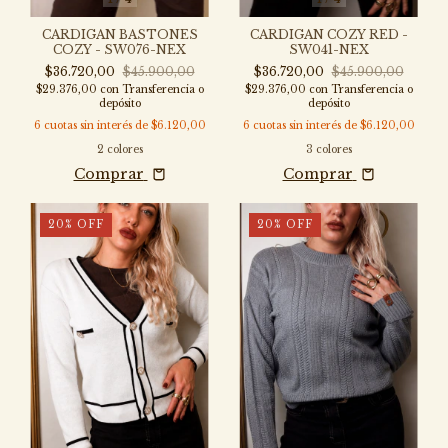
CARDIGAN COZY RED -
CARDIGAN BASTONES
SW041-NEX
COZY - SW076-NEX
$36.720,00
$45.900,00
$36.720,00
$45.900,00
$29.376,00
con
Transferencia o
$29.376,00
con
Transferencia o
depósito
depósito
6
cuotas sin interés de
$6.120,00
6
cuotas sin interés de
$6.120,00
3 colores
2 colores
Comprar
Comprar
20
%
OFF
20
%
OFF