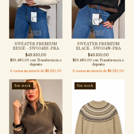
1
/
6
1
/
7
SWEATER PREMIUM
SWEATER PREMIUM
BEIGE - SW004BE-PRA
BLACK - SW004N-PRA
$49.350,00
$49.350,00
$39.480,00
con
Transferencia o
$39.480,00
con
Transferencia o
depósito
depósito
6
cuotas sin interés de
$8.225,00
6
cuotas sin interés de
$8.225,00
Sin stock
Sin stock