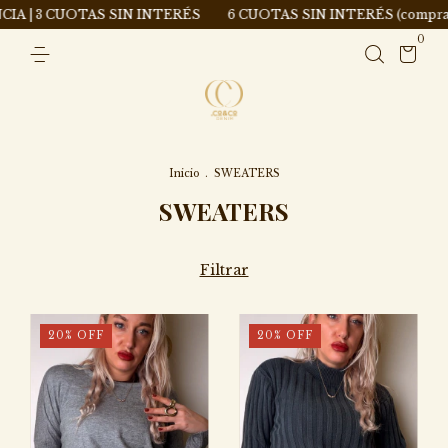
S SIN INTERÉS
6 CUOTAS SIN INTERÉS (compras superiores a 
0
Inicio
.
SWEATERS
SWEATERS
Filtrar
20
%
OFF
20
%
OFF