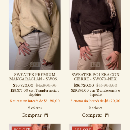
1
/
5
1
/
4
SWEATER PREMIUM
SWEATER POLERA CON
MANGA RAGLAN - SW051-
CIERRE - SW070-NEX
NEX
$36.720,00
$45.900,00
$36.720,00
$45.900,00
$29.376,00
con
Transferencia o
$29.376,00
con
Transferencia o
depósito
depósito
6
cuotas sin interés de
$6.120,00
6
cuotas sin interés de
$6.120,00
2 colores
2 colores
Comprar
Comprar
20
%
OFF
20
%
OFF