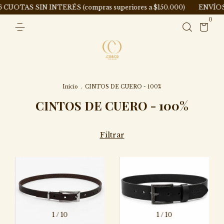
TAS SIN INTERÉS (compras superiores a $150.000)
ENVÍOS A T
0
Inicio
.
CINTOS DE CUERO - 100%
CINTOS DE CUERO - 100%
Filtrar
1
/
10
1
/
10