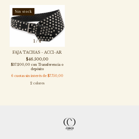
Sin stock
1
/
4
FAJA TACHAS - ACC1-AR
$46.500,00
$37.200,00
con
Transferencia o
depósito
6
cuotas sin interés de
$7.750,00
2 colores