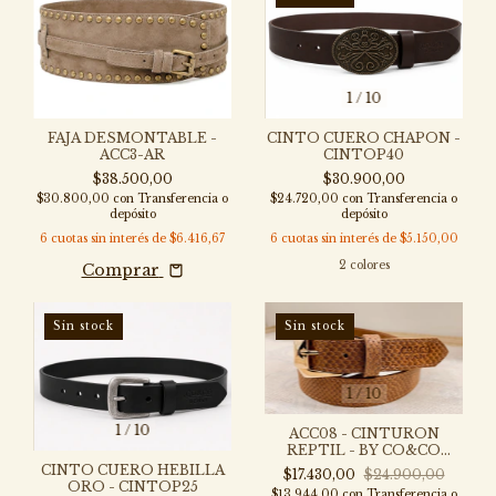
1
/
10
FAJA DESMONTABLE -
CINTO CUERO CHAPON -
ACC3-AR
CINTOP40
$38.500,00
$30.900,00
$30.800,00
con
Transferencia o
$24.720,00
con
Transferencia o
depósito
depósito
6
cuotas sin interés de
$6.416,67
6
cuotas sin interés de
$5.150,00
2 colores
Comprar
Sin stock
Sin stock
1
/
10
1
/
10
ACC08 - CINTURON
REPTIL - BY CO&CO
DENIM
CINTO CUERO HEBILLA
$17.430,00
$24.900,00
ORO - CINTOP25
$13.944,00
con
Transferencia o