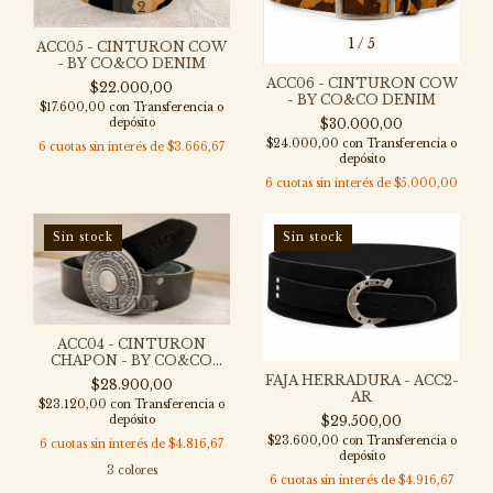
1
/
2
1
/
5
ACC05 - CINTURON COW
- BY CO&CO DENIM
ACC06 - CINTURON COW
$22.000,00
- BY CO&CO DENIM
$17.600,00
con
Transferencia o
depósito
$30.000,00
$24.000,00
con
Transferencia o
6
cuotas sin interés de
$3.666,67
depósito
6
cuotas sin interés de
$5.000,00
Sin stock
Sin stock
1
/
10
ACC04 - CINTURON
CHAPON - BY CO&CO
DENIM
FAJA HERRADURA - ACC2-
$28.900,00
AR
$23.120,00
con
Transferencia o
depósito
$29.500,00
$23.600,00
con
Transferencia o
6
cuotas sin interés de
$4.816,67
depósito
3 colores
6
cuotas sin interés de
$4.916,67