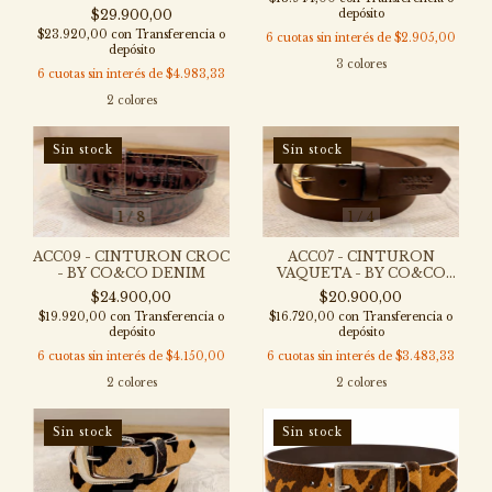
depósito
$29.900,00
$23.920,00
con
Transferencia o
6
cuotas sin interés de
$2.905,00
depósito
3 colores
6
cuotas sin interés de
$4.983,33
2 colores
Sin stock
Sin stock
1
/
8
1
/
4
ACC09 - CINTURON CROC
ACC07 - CINTURON
- BY CO&CO DENIM
VAQUETA - BY CO&CO
DENIM
$24.900,00
$20.900,00
$19.920,00
con
Transferencia o
$16.720,00
con
Transferencia o
depósito
depósito
6
cuotas sin interés de
$4.150,00
6
cuotas sin interés de
$3.483,33
2 colores
2 colores
Sin stock
Sin stock