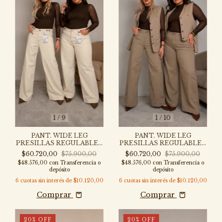
1
/
9
1
/
10
PANT. WIDE LEG
PANT. WIDE LEG
PRESILLAS REGULABLES
PRESILLAS REGULABLES
NATURAL - P319N-47
BEIGE - P319B-47
$60.720,00
$75.900,00
$60.720,00
$75.900,00
$48.576,00
con
Transferencia o
$48.576,00
con
Transferencia o
depósito
depósito
6
cuotas sin interés de
$10.120,00
6
cuotas sin interés de
$10.120,00
Comprar
Comprar
20
%
OFF
20
%
OFF