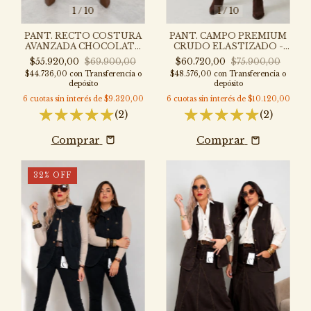
1
/
10
1
/
10
PANT. RECTO COSTURA
PANT. CAMPO PREMIUM
AVANZADA CHOCOLATE
CRUDO ELASTIZADO -
ELASTIZADO - P308CH-PI
P301C - SL
$55.920,00
$69.900,00
$60.720,00
$75.900,00
$44.736,00
con
Transferencia o
$48.576,00
con
Transferencia o
depósito
depósito
6
cuotas sin interés de
$9.320,00
6
cuotas sin interés de
$10.120,00
(2)
(2)
Comprar
Comprar
32
%
OFF