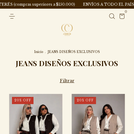
periores a $150.000)
ENVÍOS A TODO EL PAÍS 🇦🇷
TODA LA
0
Inicio
.
JEANS DISEÑOS EXCLUSIVOS
JEANS DISEÑOS EXCLUSIVOS
Filtrar
20
%
OFF
20
%
OFF