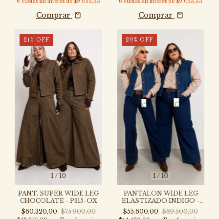
6
cuotas sin interés de
$9.053,33
6
cuotas sin interés de
$9.053,33
Comprar
Comprar
21
%
OFF
20
%
OFF
1
/
10
1
/
10
PANT. SUPER WIDE LEG
PANTALON WIDE LEG
CHOCOLATE - P315-OX
ELASTIZADO INDIGO -
P318A
$60.320,00
$75.900,00
$55.600,00
$69.500,00