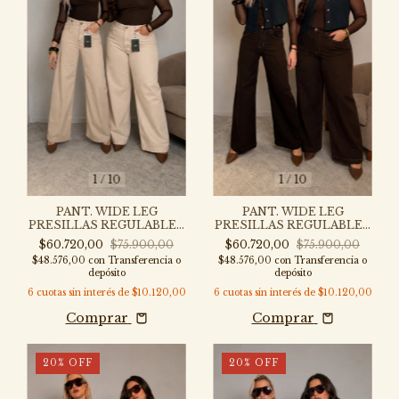
1
/
10
1
/
10
PANT. WIDE LEG
PANT. WIDE LEG
PRESILLAS REGULABLES
PRESILLAS REGULABLES
BEIGE CLARO - P319BC-47
CHOCOLATE - P319CH-47
$60.720,00
$75.900,00
$60.720,00
$75.900,00
$48.576,00
con
Transferencia o
$48.576,00
con
Transferencia o
depósito
depósito
6
cuotas sin interés de
$10.120,00
6
cuotas sin interés de
$10.120,00
Comprar
Comprar
20
%
OFF
20
%
OFF