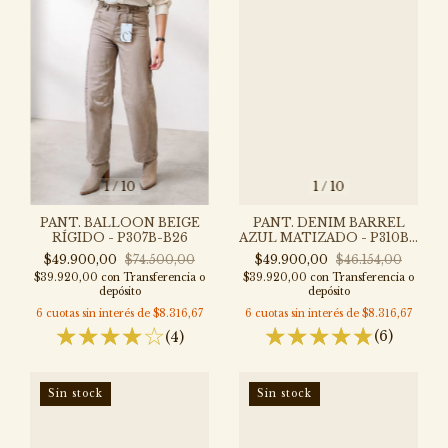
1
/
10
1
/
10
PANT. DENIM BARREL
PANT. BALLOON BEIGE
AZUL MATIZADO - P310B -
RÍGIDO - P307B-B26
BA
$49.900,00
$46.154,00
$49.900,00
$74.500,00
$39.920,00
con
Transferencia o
$39.920,00
con
Transferencia o
depósito
depósito
6
cuotas sin interés de
$8.316,67
6
cuotas sin interés de
$8.316,67
(6)
(4)
Sin stock
Sin stock