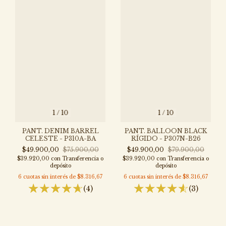
1
/
10
1
/
10
PANT. DENIM BARREL
PANT. BALLOON BLACK
CELESTE - P310A-BA
RÍGIDO - P307N-B26
$49.900,00
$75.900,00
$49.900,00
$79.900,00
$39.920,00
con
Transferencia o
$39.920,00
con
Transferencia o
depósito
depósito
6
cuotas sin interés de
$8.316,67
6
cuotas sin interés de
$8.316,67
(4)
(3)