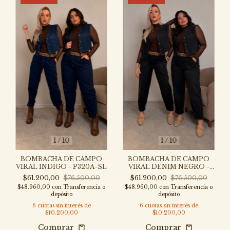
1
/
10
1
/
10
BOMBACHA DE CAMPO
BOMBACHA DE CAMPO
VIRAL INDIGO - P320A-SL
VIRAL DENIM NEGRO -
P320N-SL
$61.200,00
$76.500,00
$61.200,00
$76.500,00
$48.960,00
con
Transferencia o
$48.960,00
con
Transferencia o
depósito
depósito
6
cuotas sin interés de
6
cuotas sin interés de
$10.200,00
$10.200,00
Comprar
Comprar