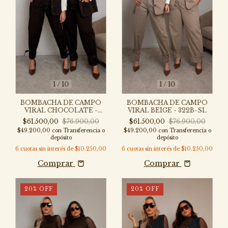
1
/
10
1
/
10
BOMBACHA DE CAMPO
BOMBACHA DE CAMPO
VIRAL CHOCOLATE -
VIRAL BEIGE - 322B-SL
P322CH-SL
$61.500,00
$76.900,00
$61.500,00
$76.900,00
$49.200,00
con
Transferencia o
$49.200,00
con
Transferencia o
depósito
depósito
6
cuotas sin interés de
$10.250,00
6
cuotas sin interés de
$10.250,00
Comprar
Comprar
20
%
OFF
20
%
OFF