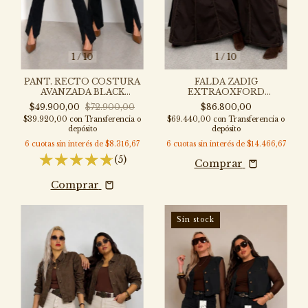
1
/
10
1
/
10
PANT. RECTO COSTURA
FALDA ZADIG
AVANZADA BLACK
EXTRAOXFORD
ELASTIZADO - P308-PI
CHOCOLATE - F324CH-
$49.900,00
$72.900,00
$86.800,00
OX
$39.920,00
con
Transferencia o
$69.440,00
con
Transferencia o
depósito
depósito
6
cuotas sin interés de
$8.316,67
6
cuotas sin interés de
$14.466,67
(5)
Comprar
Comprar
Sin stock