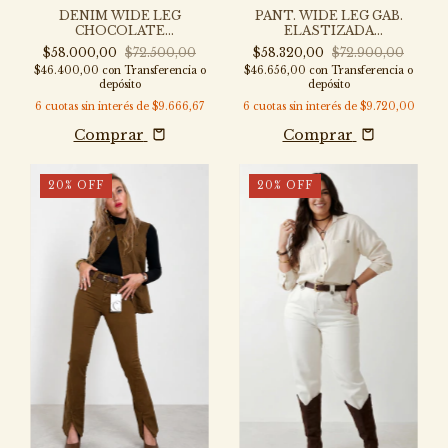
DENIM WIDE LEG
PANT. WIDE LEG GAB.
CHOCOLATE
ELASTIZADA
LOCALIZADO - P313B-47
C/ALFORZAS BEIGE -
$58.000,00
$72.500,00
$58.320,00
$72.900,00
P317B-PZ
$46.400,00
con
Transferencia o
$46.656,00
con
Transferencia o
depósito
depósito
6
cuotas sin interés de
$9.666,67
6
cuotas sin interés de
$9.720,00
Comprar
Comprar
20
%
OFF
20
%
OFF