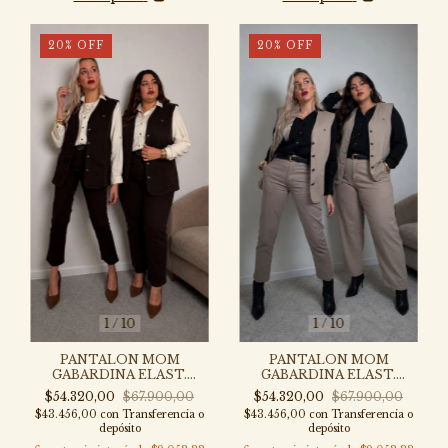
20
%
OFF
20
%
OFF
1
/
10
1
/
10
PANTALON MOM
PANTALON MOM
GABARDINA ELAST.
GABARDINA ELAST.
BEIGE - P323B-MOM
CHOCOLATE - P323CH-
$54.320,00
$67.900,00
$54.320,00
$67.900,00
MOM
$43.456,00
con
Transferencia o
$43.456,00
con
Transferencia o
depósito
depósito