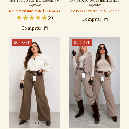
$48.256,00
con
Transferencia o
$44.480,00
con
Transferencia o
depósito
depósito
6
cuotas sin interés de
$10.053,33
6
cuotas sin interés de
$9.266,67
(3)
Comprar
Comprar
20
%
OFF
20
%
OFF
1
/
10
1
/
10