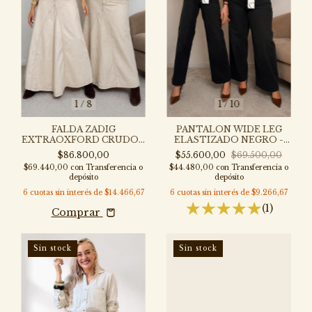
1
/
10
1
/
8
PANTALON WIDE LEG
FALDA ZADIG
ELASTIZADO NEGRO -
EXTRAOXFORD CRUDO -
P318N-PZ
F324-OX
$55.600,00
$69.500,00
$86.800,00
$44.480,00
con
Transferencia o
$69.440,00
con
Transferencia o
depósito
depósito
6
cuotas sin interés de
$9.266,67
6
cuotas sin interés de
$14.466,67
(1)
Comprar
Sin stock
Sin stock